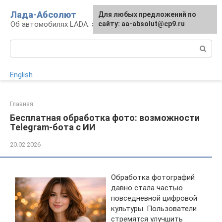
Перейти
Лада-Абсолют
Для любых предложений по
к
Об автомобилях LADA: эксплуатация и сервис
сайту: aa-absolut@cp9.ru
контенту
Поиск:
English
Главная
Бесплатная обработка фото: возможности
Telegram-бота с ИИ
20.02.2026
Обработка фотографий
давно стала частью
повседневной цифровой
культуры. Пользователи
стремятся улучшить