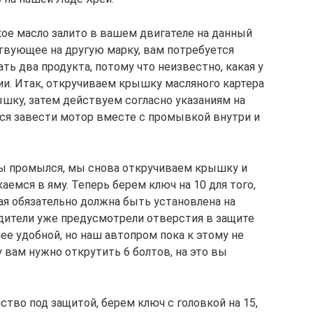
кое масло залито в вашем двигателе на данный
твующее на другую марку, вам потребуется
ь два продукта, потому что неизвестно, какая у
ии. Итак, откручиваем крышку масляного картера
шку, затем действуем согласно указаниям на
тся завести мотор вместе с промывкой внутри и
ды промылся, мы снова откручиваем крышку и
емся в яму. Теперь берем ключ на 10 для того,
ая обязательно должна быть установлена на
дители уже предусмотрели отверстия в защите
лее удобной, но наш автопром пока к этому не
у вам нужно открутить 6 болтов, на это вы
ство под защитой, берем ключ с головкой на 15,