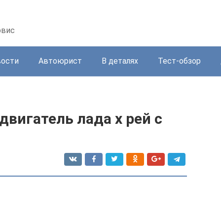
рвис
вости
Автоюрист
В деталях
Тест-обзор
двигатель лада х рей с