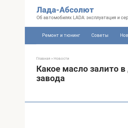
Перейти
Лада-Абсолют
к
контенту
Об автомобилях LADA: эксплуатация и се
Ремонт и тюнинг
Советы
Но
Главная
»
Новости
Какое масло залито в 
завода