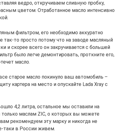
ставляя ведро, откручиваем сливную пробку,
расным цветом. Отработанное масло интенсивно
кой.
ляным фильтром, его необходимо аккуратно
не так-то просто потому что на заводе масляный
ки и скорее всего он закручивается с большей
ильтр было легче демонтировать, проткните его,
отечет масло.
 все старое масло покинуло ваш автомобиль –
иту картера на место и опускайте Lada Xray с
вошло 4,2 литра, остальное мы оставили на
м только маслам ZIC, о которых вы можете
 вам рекомендуем эту марку и никогда не
е-таки в России живем.