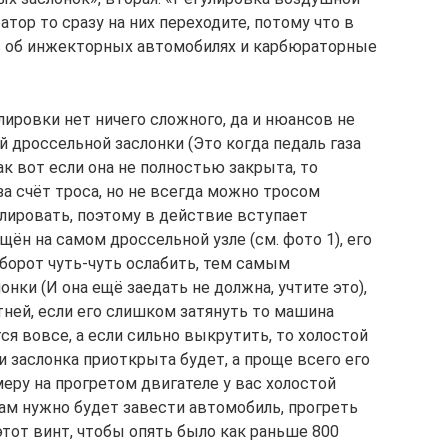
атор то сразу на них переходите, потому что в
шь об инжекторных автомобилях и карбюраторные
лировки нет ничего сложного, да и нюансов не
й дроссельной заслонки (Это когда педаль газа
так вот если она не полностью закрыта, то
а счёт троса, но не всегда можно тросом
лировать, поэтому в действие вступает
ён на самом дроссельной узле (см. фото 1), его
оборот чуть-чуть ослабить, тем самым
ки (И она ещё заедать не должна, учтите это),
тней, если его слишком затянуть то машина
ся вовсе, а если сильно выкрутить, то холостой
и заслонка приоткрыта будет, а проще всего его
меру на прогретом двигателе у вас холостой
вам нужно будет завести автомобиль, прогреть
этот винт, чтобы опять было как раньше 800