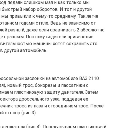
 ход педали слишком мал и как только мы
я быстрый набор оборотов. И тот и другой
ь мы привыкли к чему-то среднему. Так легче
отанном годами стиле. Ведь не зависимо от
илей разный, даже если сравнивать 2 абсолютно
удет разным. Поэтому водители привыкшие
ствительностью машины хотят сохранить это
в другой автомобиль.
россельной заслонки на автомобиле ВАЗ 2110.
ая), новый трос, бокорезы и пассатижи с
имаем пластиковую защиту двигателя. Затем
сектора дроссельного узла, поддевая ее
чник троса из паза и отсоединяем трос. После
 стопор (рис 3).
 держателя (рис 4). Перекусываем пластиковый