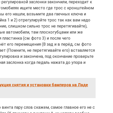
с регулировкой заслонки закончили, переходит к
втомобилях ищите место где трос с кронштейном
 вы его нашли, возьмите два гаечных ключа и
ка 1 и 2) отрегулируйте трос так как вам надо
ие, слишком сильно трос не перетягивайте),
ные автомобили, там плоскогубцами или же
пластинка (см. фото 3) и после чего
чёт его перемещения (В зад и в перёд, см. фото
ает (Помните, не перетягивайте его) вставляется
гулировка и закончена, под окончание проверьте
я заслонка когда педаль нажата до упора и
кция снятия и установки бамперов на Ладе
 винта пару слов скажем, самое главное его не с