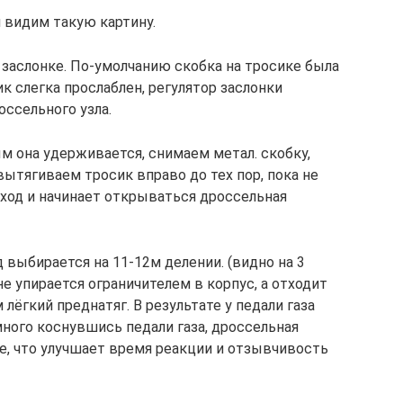
 видим такую картину.
 заслонке. По-умолчанию скобка на тросике была
к слегка прослаблен, регулятор заслонки
оссельного узла.
м она удерживается, снимаем метал. скобку,
вытягиваем тросик вправо до тех пор, пока не
 ход и начинает открываться дроссельная
 выбирается на 11-12м делении. (видно на 3
не упирается ограничителем в корпус, а отходит
лёгкий преднатяг. В результате у педали газа
ного коснувшись педали газа, дроссельная
е, что улучшает время реакции и отзывчивость