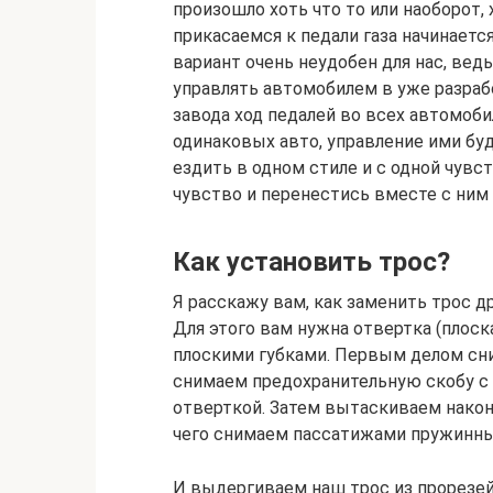
произошло хоть что то или наоборот,
прикасаемся к педали газа начинаетс
вариант очень неудобен для нас, вед
управлять автомобилем в уже разраб
завода ход педалей во всех автомоб
одинаковых авто, управление ими б
ездить в одном стиле и с одной чув
чувство и перенестись вместе с ним 
Как установить трос?
Я расскажу вам, как заменить трос д
Для этого вам нужна отвертка (плоск
плоскими губками. Первым делом сн
снимаем предохранительную скобу с 
отверткой. Затем вытаскиваем наконе
чего снимаем пассатижами пружинный
И выдергиваем наш трос из прорезей