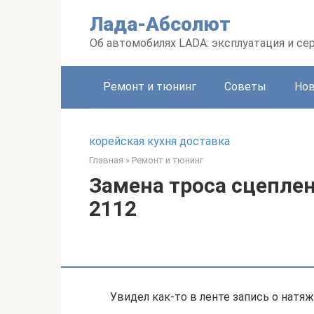
Перейти
Лада-Абсолют
к
контенту
Об автомобилях LADA: эксплуатация и се
Ремонт и тюнинг
Советы
Но
корейская кухня доставка
Главная
»
Ремонт и тюнинг
Замена троса сцеплен
2112
Увидел как-то в ленте запись о натяж