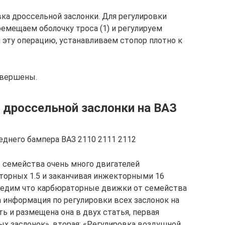
вка дроссельной заслонки. Для регулировки
ремещаем оболочку троса (1) и регулируем
 эту операцию, устанавливаем стопор плотно к
авершены.
 дроссельной заслонки на ВАЗ
еднего бампера ВАЗ 2110 2111 2112
 семейства очень много двигателей
аторных 1.5 и заканчивая инжекторными 16
редим что карбюраторные движки от семейства
а информация по регулировки всех заслонок на
ь и размещена она в двух статья, первая
ых заслонок», вторая: «Регулировка воздушной