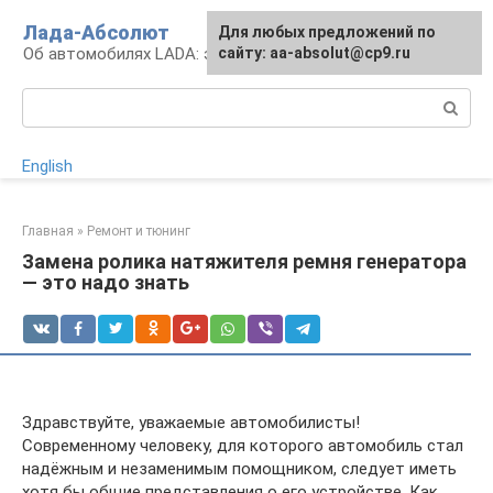
Перейти
Лада-Абсолют
Для любых предложений по
к
Об автомобилях LADA: эксплуатация и сервис
сайту: aa-absolut@cp9.ru
контенту
Поиск:
English
Главная
»
Ремонт и тюнинг
Замена ролика натяжителя ремня генератора
— это надо знать
Здравствуйте, уважаемые автомобилисты!
Современному человеку, для которого автомобиль стал
надёжным и незаменимым помощником, следует иметь
хотя бы общие представления о его устройстве. Как