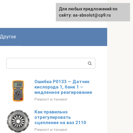
Для любых предложений по
English
сайту: aa-absolut@cp9.ru
Другое
Поиск:
Ошибка P0133 — Датчик
кислорода 1, банк 1 –
медленное реагирование
Ремонт и тюнинг
Как правильно
отрегулировать
сцепление на ваз 2110
Ремонт и тюнинг