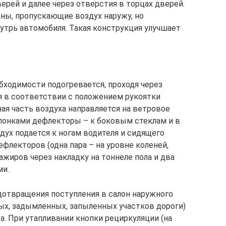
ерей и далее через отверстия в торцах дверей.
аны, пропускающие воздух наружу, но
трь автомобиля. Такая конструкция улучшает
бходимости подогревается, проходя через
ся в соответствии с положением рукоятки
ая часть воздуха направляется на ветровое
лонками дефлекторы – к боковым стеклам и в
дух подается к ногам водителя и сидящего
флекторов (одна пара – на уровне коленей,
сажиров через накладку на тоннеле пола и два
ми.
едотвращения поступления в салон наружного
ных, задымленных, запыленных участков дороги)
а. При утапливании кнопки рециркуляции (на