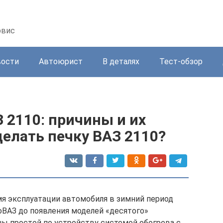
рвис
вости
Автоюрист
В деталях
Тест-обзор
З 2110: причины и их
делать печку ВАЗ 2110?
я эксплуатации автомобиля в зимний период
оВАЗ до появления моделей «десятого»
ы простой по устройству системой обогрева с