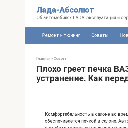
Перейти
Лада-Абсолют
к
контенту
Об автомобилях LADA: эксплуатация и се
Ремонт и тюнинг
Советы
Но
Главная
»
Советы
Плохо греет печка ВА
устранение. Как пере
Комфортабельность в салоне во врем
обеспечивается печкой в салоне. Авт
семейства комплектовал свои машин