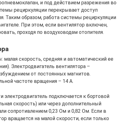
ропневмоклапан, и под действием разрежения во
стемы рециркуляции перекрывает доступ
ля. Таким образом, работа системы рециркуляции
гателе. При этом, если вентилятор включен,
овать, проходя по воздуховодам отопителя.
ора
: малая скорость, средняя и автоматический ее
ния). Электродвигатель вентилятора –
возбуждением от постоянных магнитов.
ьной частоте вращения – 14 А.
и электродвигатель подключается к бортовой
ьная скорость) или через дополнительный
ли сопротивлением 0,23 Ом и 0,82 Ом. Если в
ор вращается на малой скорости, если только