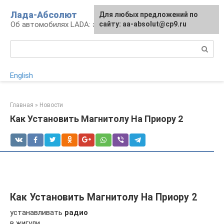
Перейти
Лада-Абсолют
Для любых предложений по
к
Об автомобилях LADA: эксплуатация и сервис
сайту: aa-absolut@cp9.ru
контенту
Поиск:
English
Главная
»
Новости
Как Установить Магнитолу На Приору 2
Как Установить Магнитолу На Приору 2
устанавливать
радио
в жигули