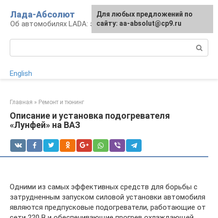
Перейти
Лада-Абсолют
Для любых предложений по
к
Об автомобилях LADA: эксплуатация и сервис
сайту: aa-absolut@cp9.ru
контенту
Поиск:
English
Главная
»
Ремонт и тюнинг
Описание и установка подогревателя
«Лунфей» на ВАЗ
Одними из самых эффективных средств для борьбы с
затрудненным запуском силовой установки автомобиля
являются предпусковые подогреватели, работающие от
сети 220 В и обеспечивающие прогрев охлаждающей