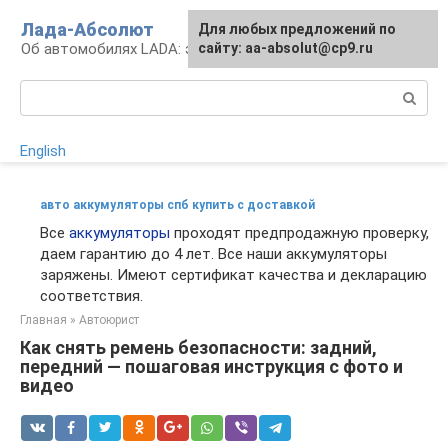
Перейти
Лада-Абсолют
Для любых предложений по
к
Об автомобилях LADA: эксплуатация и сервис
сайту: aa-absolut@cp9.ru
контенту
Поиск:
English
авто аккумуляторы спб купить с доставкой
Все
аккумуляторы
проходят предпродажную проверку,
даем гарантию до 4 лет. Все наши аккумуляторы
заряжены. Имеют сертификат качества и декларацию
соответствия.
Главная
»
Автоюрист
Как снять ремень безопасности: задний,
передний — пошаговая инструкция с фото и
видео