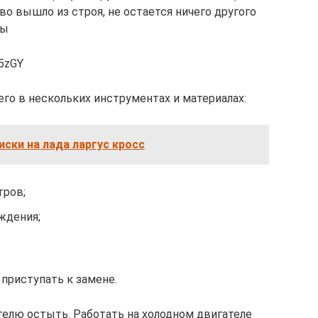
во вышло из строя, не остается ничего другого
ны
5zGY
го в нескольких инструментах и материалах:
ски на лада ларгус кросс
тров;
ждения;
приступать к замене.
телю остыть. Работать на холодном двигателе