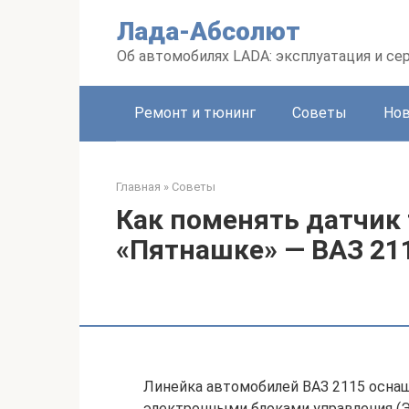
Перейти
Лада-Абсолют
к
контенту
Об автомобилях LADA: эксплуатация и се
Ремонт и тюнинг
Советы
Но
Главная
»
Советы
Как поменять датчик
«Пятнашке» — ВАЗ 21
Линейка автомобилей ВАЗ 2115 осна
электронными блоками управления (Э