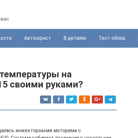
рвис
вости
Автоюрист
В деталях
Тест-обзор
 температуры на
15 своими руками?
щалась инжекторными моторами с
БУ). Система собирает показания с нескольких