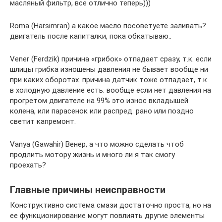
масляный фильтр, все отлично теперь)))
Roma (Harsimran) а какое масло посоветуете заливать?
двигатель после капиталки, пока обкатываю..
Vener (Ferdzik) причина «грибок» отпадает сразу, т.к. если
шлицы грибка изношены давления не бывает вообще ни
при каких оборотах. причина датчик тоже отпадает, т.к.
в холодную давление есть. вообще если нет давления на
прогретом двигателе на 99% это износ вкладышей
колена, или парасенок или распред. рано или поздно
светит капремонт.
Vanya (Gawahir) Венер, а что можно сделать чтоб
продлить мотору жизнь и много ли я так смогу
проехать?
Главные причины неисправности
Конструктивно система смази достаточно проста, но на
ее функционирование могут повлиять другие элементы