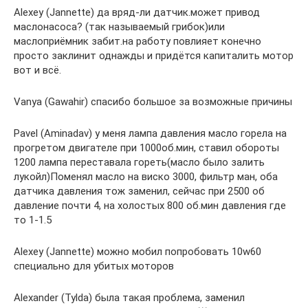
Alexey (Jannette) да вряд-ли датчик.может привод
маслонасоса? (так называемый грибок)или
маслоприёмник забит.на работу повлияет конечно
просто заклинит однажды и придётся капиталить мотор
вот и всё.
Vanya (Gawahir) спасибо большое за возможные причины
Pavel (Aminadav) у меня лампа давления масло горела на
прогретом двигателе при 1000об.мин, ставил обороты
1200 лампа переставала гореть(масло было залить
лукойл)Поменял масло на виско 3000, фильтр ман, оба
датчика давления тож заменил, сейчас при 2500 об
давление почти 4, на холостых 800 об.мин давления где
то 1-1.5
Alexey (Jannette) можно мобил попробовать 10w60
специально для убитых моторов
Alexander (Tylda) была такая проблема, заменил