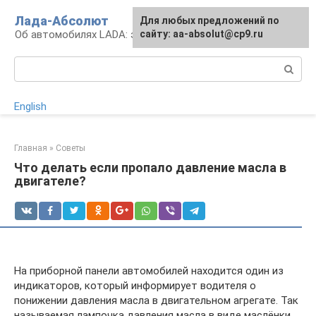
Перейти
Лада-Абсолют
Для любых предложений по
к
Об автомобилях LADA: эксплуатация и сервис
сайту: aa-absolut@cp9.ru
контенту
Поиск:
English
Главная
»
Советы
Что делать если пропало давление масла в
двигателе?
На приборной панели автомобилей находится один из
индикаторов, который информирует водителя о
понижении давления масла в двигательном агрегате. Так
называемая лампочка давления масла в виде маслёнки