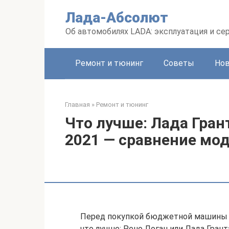
Перейти
Лада-Абсолют
к
контенту
Об автомобилях LADA: эксплуатация и се
Ремонт и тюнинг
Советы
Но
Главная
»
Ремонт и тюнинг
Что лучше: Лада Гран
2021 — сравнение мо
Перед покупкой бюджетной машины у
что лучше: Рено Логан или Лада Гра