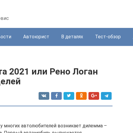
рвис
вости
Автоюрист
В деталях
Тест-обзор
та 2021 или Рено Логан
делей
 многих автолюбителей возникает дилемма –
нта. Первый автомобиль выпускается