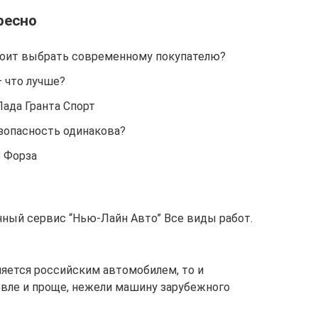
ресно
стоит выбрать современному покупателю?
– что лучше?
ада Гранта Спорт
езопасность одинакова?
З Форза
нный сервис “Нью-Лайн Авто” Все виды работ.
вляется российским автомобилем, то и
вле и проще, нежели машину зарубежного