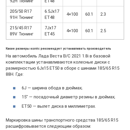
92H Тюнинг
ET48
205/50 R17
6.5Jx17
4×100
60.1
2.3
91H Тюнинг
ET48
215/45 R17
7Jx17
4×100
60.1
2.5
89V Тюнинг
ET45
Какие размеры колёс рекомендует устанавливать производитель
На автомобиль Лада Веста B/C 2021 1.8i в базовой
комплектации устанавливаются колесные диски с
размерностью 6Jx15 ET50 в сборе с шинами 185/65 R15
88H. Где:
6J — ширина обода в дюймах;
15″ — посадочный диаметр резины в дюймах;
ET50 — вылет диска в миллиметрах.
Маркировка шины транспортного средства 185/65 R15
расшифровывается следующим образом: