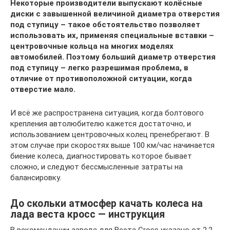
Некоторые производители выпускают колёсные
диски с завышенной величиной диаметра отверстия
под ступицу – такое обстоятельство позволяет
использовать их, применяя специальные вставки –
центровочные кольца на многих моделях
автомобилей. Поэтому больший диаметр отверстия
под ступицу – легко разрешимая проблема, в
отличие от противоположной ситуации, когда
отверстие мало.
И всё же распространена ситуация, когда болтового
крепления автолюбителю кажется достаточно, и
использованием центровочных колец пренебрегают. В
этом случае при скоростях выше 100 км/час начинается
биение колеса, диагностировать которое бывает
сложно, и следуют бессмысленные затраты на
балансировку.
До скольки атмосфер качать колеса на
лада веста кросс — инструкция
В рекомендации завода для Веста Cross указано от 2,2