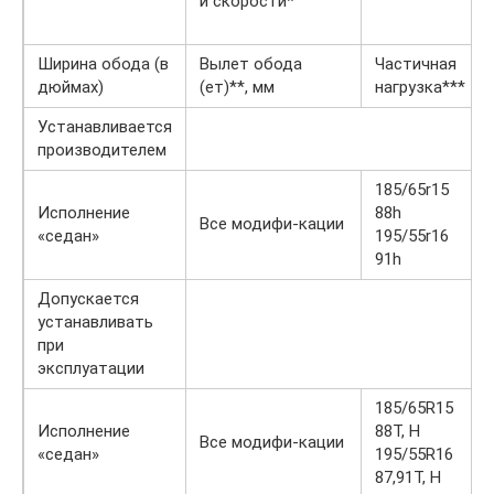
и скорости*
Ширина обода (в
Вылет обода
Частичная
дюймах)
(ет)**, мм
нагрузка***
Устанавливается
производителем
185/65r15
Исполнение
88h
Все модифи-кации
«седан»
195/55r16
91h
Допускается
устанавливать
при
эксплуатации
185/65R15
Исполнение
88T, H
Все модифи-кации
«седан»
195/55R16
87,91T, H