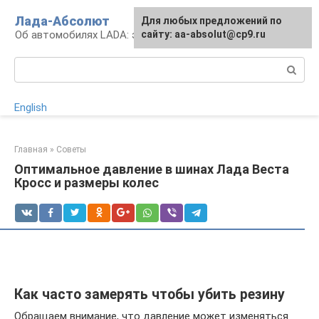
Перейти
Лада-Абсолют
Для любых предложений по
к
Об автомобилях LADA: эксплуатация и сервис
сайту: aa-absolut@cp9.ru
контенту
Поиск:
English
Главная
»
Советы
Оптимальное давление в шинах Лада Веста
Кросс и размеры колес
Как часто замерять чтобы убить резину
Обращаем внимание, что давление может изменяться