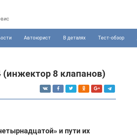
рвис
вости
Автоюрист
В деталях
Тест-обзор
4 (инжектор 8 клапанов)
четырнадцатой» и пути их