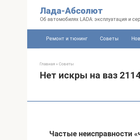
Перейти
Лада-Абсолют
к
контенту
Об автомобилях LADA: эксплуатация и се
Ремонт и тюнинг
Советы
Но
Главная
»
Советы
Нет искры на ваз 211
Частые неисправности «