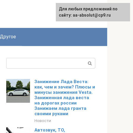
Для любых предложений по
English
сайту: aa-absolut@cp9.ru
Другое
Поиск:
Занижение Лада Веста:
как, чем и зачем? Плюсы и
минусы занижения Vesta.
Заниженная лада веста
на дорогах россии
Занижаем лада гранта
своими руками
Новости
Автозвук, ТО,