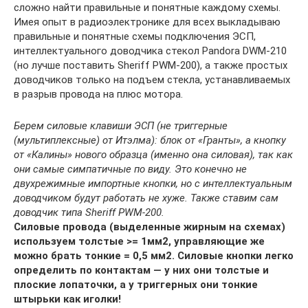
сложно найти правильные и понятные каждому схемы.
Имея опыт в радиоэлектронике для всех выкладываю
правильные и понятные схемы подключения ЭСП,
интеллектуального доводчика стекол Pandora DWM-210
(но лучше поставить Sheriff PWM-200), а также простых
доводчиков только на подъем стекла, устанавливаемых
в разрыв провода на плюс мотора.
Берем силовые клавиши ЭСП (не триггерные
(мультиплексные) от Итэлма): блок от «Гранты», а кнопку
от «Калины» нового образца (именно она силовая), так как
они самые симпатичные по виду. Это конечно не
двухрежимные импортные кнопки, но с интеллектуальным
доводчиком будут работать не хуже. Также ставим сам
доводчик типа Sheriff PWM-200.
Силовые провода (выделенные жирным на схемах)
используем толстые >= 1мм2, управляющие же
можно брать тонкие = 0,5 мм2. Силовые кнопки легко
определить по контактам — у них они толстые и
плоские лопаточки, а у триггерных они тонкие
штырьки как иголки!