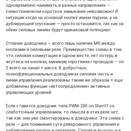
одновременно нажимать в разных направлениях —
схемотехнически короткое замыкание невозможно!
В
ситуации когда на основной кнопке жмем подъем, а на
дублирующей опускание — просто остановится, так как на
обеих силовых линиях будет одинаковый потенциал.
Отличие доводчика — всего лишь наличие МК между
кнопками и силовыми реле. Преимущество схемы в том,
что силовая коммутация в одном месте, нет потерь в
жгутах и на кнопках, минимум «протяжек» проводов — по
2 всего на канал + масса. В добротных,
полнофункциональных доводчиках силовая часть и
линии управления реализованы таким же образом + еще
добавлены функции «автоопределения» активных
управляющих уровней.
Если ставится доводчик типа PWM-200 on Sheriff со
слаботочным управлением, то смысла в этих реле нет,
так как они уже смонтированы в доводчике. Эта схема с
реле — для понимания сути реверсивного управления и
дублирования кнопок в параллель. Силовые выходы и в