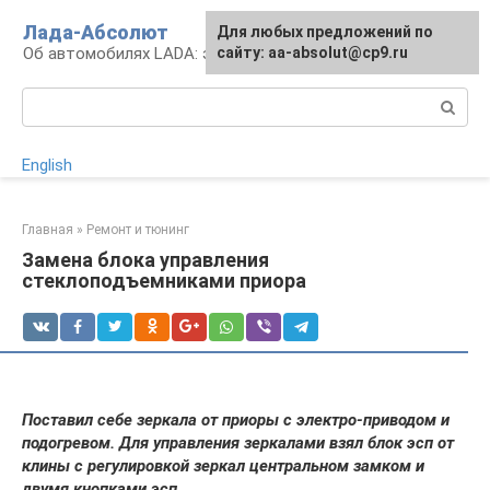
Перейти
Лада-Абсолют
Для любых предложений по
к
Об автомобилях LADA: эксплуатация и сервис
сайту: aa-absolut@cp9.ru
контенту
Поиск:
English
Главная
»
Ремонт и тюнинг
Замена блока управления
стеклоподъемниками приора
Поставил себе зеркала от приоры с электро-приводом и
подогревом. Для управления зеркалами взял блок эсп от
клины с регулировкой зеркал центральном замком и
двумя кнопками эсп.