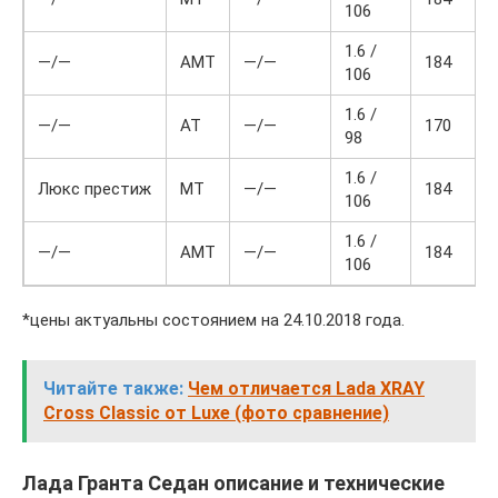
106
1.6 /
—/—
АМТ
—/—
184
106
1.6 /
—/—
АТ
—/—
170
98
1.6 /
Люкс престиж
МТ
—/—
184
106
1.6 /
—/—
АМТ
—/—
184
106
*цены актуальны состоянием на 24.10.2018 года.
Читайте также:
Чем отличается Lada XRAY
Cross Classic от Luxe (фото сравнение)
Лада Гранта Седан описание и технические