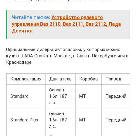
Читайте также:
Устройство рулевого
управления Ваз 2110, Ваз 2111, Ваз 2112, Лада
Десятка
Официальные дилеры, автосалоны, у которых можно
купить LADA Granta: в Москве , в Санкт-Петербурге или в
Краснодаре.
Комплектация
Двигатель
Коробка
Привод
бензин
Standard
1.6л. | 87
MT
Передний
1
л.с.
бензин
Standard Plus
1.6л. | 87
MT
Передний
1
л.с.