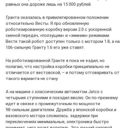
равных она дороже лишь на 15 000 рублей.
Гранта оказалась в привилегированном положении
относительно Весты. Я про обновленную
роботизированную коробку версии 2.0 с ускоренной
сменой передач, «ползущим» и «зимним» режимами.
Весте такой робот доступен только с мотором 1.8, а на
106‑сильную Гранту 1.6 его уже ставят.
На роботизированной Гранте я пока не ездил, но
полагаю, что настройка коробки принципиально не
отличается от вестовской, – и потому отговаривать от
такого варианта не стану.
А на машине с классическим автоматом Jatco с
четырьмя ступенями я поездил вволю. Он по-прежнему
идет в связке с промежуточным по мощности
98‑сильным двигателем. Дружба у японской коробки и
вазовского мотора сложилась: задержки при
переключениях минимальные, электроника быстро
понимает, чего хочет водитель. Это лучший силовой