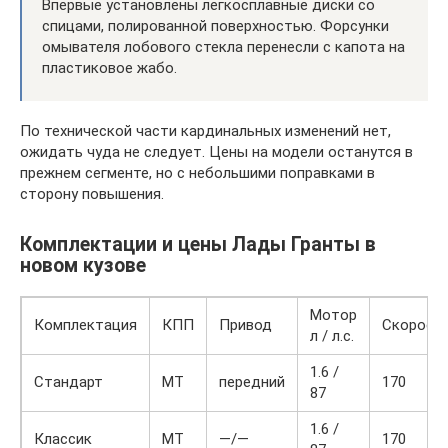
Впервые установлены легкосплавные диски со
спицами, полированной поверхностью. Форсунки
омывателя лобового стекла перенесли с капота на
пластиковое жабо.
По технической части кардинальных изменений нет,
ожидать чуда не следует. Цены на модели останутся в
прежнем сегменте, но с небольшими поправками в
сторону повышения.
Комплектации и цены Лады Гранты в
новом кузове
Мотор
Комплектация
КПП
Привод
Скорост
л / л.с.
1.6 /
Стандарт
МТ
передний
170
87
1.6 /
Классик
МТ
—/—
170