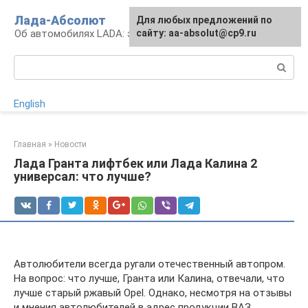
Перейти
Лада-Абсолют
Для любых предложений по
к
Об автомобилях LADA: эксплуатация и сервис
сайту: aa-absolut@cp9.ru
контенту
Поиск:
English
Главная
»
Новости
Лада Гранта лифтбек или Лада Калина 2
универсал: что лучше?
Автолюбители всегда ругали отечественный автопром.
На вопрос: что лучше, Гранта или Калина, отвечали, что
лучше старый ржавый Opel. Однако, несмотря на отзывы
и мнения автолюбителей в адрес продукции ВАЗ,