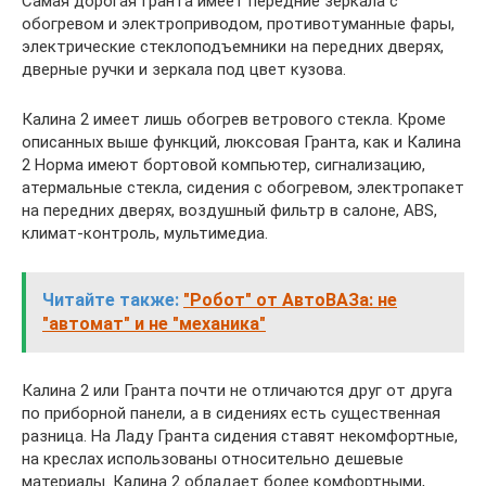
Самая дорогая Гранта имеет передние зеркала с
обогревом и электроприводом, противотуманные фары,
электрические стеклоподъемники на передних дверях,
дверные ручки и зеркала под цвет кузова.
Калина 2 имеет лишь обогрев ветрового стекла. Кроме
описанных выше функций, люксовая Гранта, как и Калина
2 Норма имеют бортовой компьютер, сигнализацию,
атермальные стекла, сидения с обогревом, электропакет
на передних дверях, воздушный фильтр в салоне, ABS,
климат-контроль, мультимедиа.
Читайте также:
"Робот" от АвтоВАЗа: не
"автомат" и не "механика"
Калина 2 или Гранта почти не отличаются друг от друга
по приборной панели, а в сидениях есть существенная
разница. На Ладу Гранта сидения ставят некомфортные,
на креслах использованы относительно дешевые
материалы. Калина 2 обладает более комфортными,