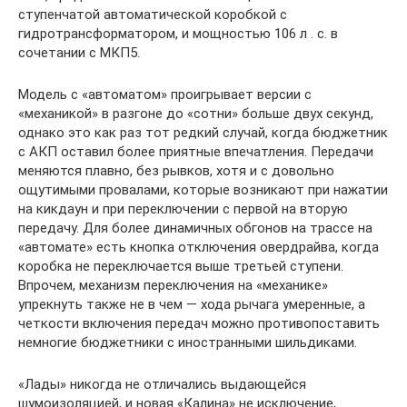
ступенчатой автоматической коробкой с
гидротрансформатором, и мощностью 106 л . с. в
сочетании с МКП5.
Модель с «автоматом» проигрывает версии с
«механикой» в разгоне до «сотни» больше двух секунд,
однако это как раз тот редкий случай, когда бюджетник
с АКП оставил более приятные впечатления. Передачи
меняются плавно, без рывков, хотя и с довольно
ощутимыми провалами, которые возникают при нажатии
на кикдаун и при переключении с первой на вторую
передачу. Для более динамичных обгонов на трассе на
«автомате» есть кнопка отключения овердрайва, когда
коробка не переключается выше третьей ступени.
Впрочем, механизм переключения на «механике»
упрекнуть также не в чем — хода рычага умеренные, а
четкости включения передач можно противопоставить
немногие бюджетники с иностранными шильдиками.
«Лады» никогда не отличались выдающейся
шумоизоляцией, и новая «Калина» не исключение,