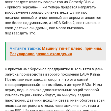
всех следует жалеть юмористов из Comedy Club и
«Кривого зеркала» — им теперь придется напрягать
воображение гораздо сильнее, ведь шутки про
некачественный отечественный автопром становятся
все более надуманными, и LADA Kalina 2, спотыкаясь о
свои детские синдромы, как могла пыталась
подтвердить это.
Читайте также:
Машину тянет влево: причины.
Регулировка развал-схождения
Я приехал на сборочное предприятие в Тольятти в день
запуска производства второго поколения LADA Kalina.
Представители завода говорят, что это самый
«нафаршированный» автомобиль в истории ВАЗа. И мы
верим, ведь в списке дополнительных опций топовой
комплектации «Люкс» будут, на минутку, задний
парктроник, датчики дождя и света, нити обогрева всей
площади ветрового стекла, навигационная система и
даже ESP ! Из чего сделана новая «Калина», чем она