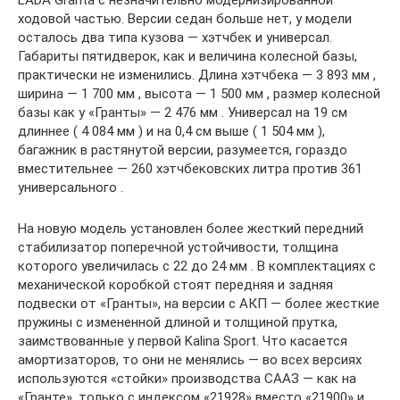
ходовой частью. Версии седан больше нет, у модели
осталось два типа кузова — хэтчбек и универсал.
Габариты пятидверок, как и величина колесной базы,
практически не изменились. Длина хэтчбека — 3 893 мм ,
ширина — 1 700 мм , высота — 1 500 мм , размер колесной
базы как у «Гранты» — 2 476 мм . Универсал на 19 см
длиннее ( 4 084 мм ) и на 0,4 см выше ( 1 504 мм ),
багажник в растянутой версии, разумеется, гораздо
вместительнее — 260 хэтчбековских литра против 361
универсального .
На новую модель установлен более жесткий передний
стабилизатор поперечной устойчивости, толщина
которого увеличилась с 22 до 24 мм . В комплектациях с
механической коробкой стоят передняя и задняя
подвески от «Гранты», на версии с АКП — более жесткие
пружины с измененной длиной и толщиной прутка,
заимствованные у первой Kalina Sport. Что касается
амортизаторов, то они не менялись — во всех версиях
используются «стойки» производства СААЗ — как на
«Гранте», только с индексом «21928» вместо «21900» и