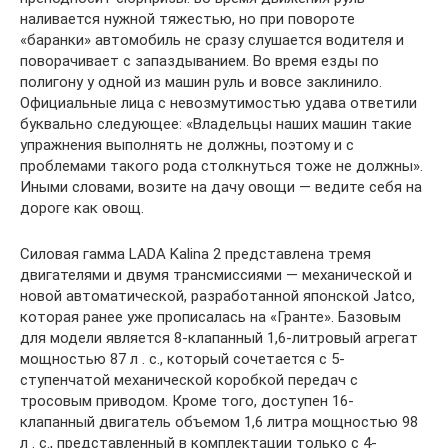
наливается нужной тяжестью, но при повороте
«баранки» автомобиль не сразу слушается водителя и
поворачивает с запаздыванием. Во время езды по
полигону у одной из машин руль и вовсе заклинило.
Официальные лица с невозмутимостью удава ответили
буквально следующее: «Владельцы наших машин такие
упражнения выполнять не должны, поэтому и с
проблемами такого рода столкнуться тоже не должны».
Иными словами, возите на дачу овощи — ведите себя на
дороге как овощ.
Силовая гамма LADA Kalina 2 представлена тремя
двигателями и двумя трансмиссиями — механической и
новой автоматической, разработанной японской Jatco,
которая ранее уже прописалась на «Гранте». Базовым
для модели является 8-клапанный 1,6-литровый агрегат
мощностью 87 л . с., который сочетается с 5-
ступенчатой механической коробкой передач с
тросовым приводом. Кроме того, доступен 16-
клапанный двигатель объемом 1,6 литра мощностью 98
л . с., представленный в комплектации только с 4-