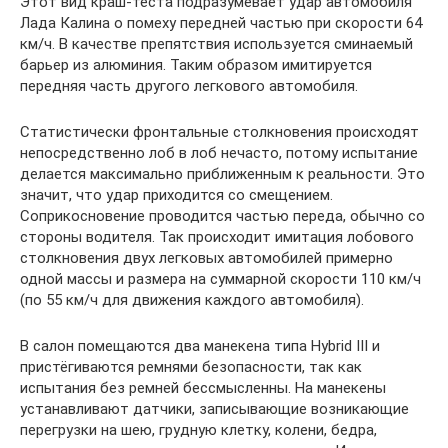
Этот вид краш-теста подразумевает удар автомобиля
Лада Калина о помеху передней частью при скорости 64
км/ч. В качестве препятствия используется сминаемый
барьер из алюминия. Таким образом имитируется
передняя часть другого легкового автомобиля.
Статистически фронтальные столкновения происходят
непосредственно лоб в лоб нечасто, потому испытание
делается максимально приближенным к реальности. Это
значит, что удар приходится со смещением.
Соприкосновение проводится частью переда, обычно со
стороны водителя. Так происходит имитация лобового
столкновения двух легковых автомобилей примерно
одной массы и размера на суммарной скорости 110 км/ч
(по 55 км/ч для движения каждого автомобиля).
В салон помещаются два манекена типа Hybrid III и
пристёгиваются ремнями безопасности, так как
испытания без ремней бессмысленны. На манекены
устанавливают датчики, записывающие возникающие
перегрузки на шею, грудную клетку, колени, бедра,