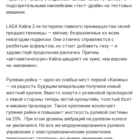
подозрительными наклейками «тест-драйв» на тестовых
машинах.
LADA Kalina 2 не потеряла главного преимущества своей
предшественницы — мягкие, безразличные ко всем
невзгодам подвески. Они отлично справляются с
разбитым асфальтом, но стоит добавить газу — и
здравствуй продольная раскачка. Причем,
«автоматическую» Kalina швыряет не хуже, чем версию
на «механике».
Рулевая рейка — одно из слабых мест первой «Калины»
— на радость будущим владельцам получила новый
жесткий крепеж. Вместо хомута с резиновой прокладкой
с левой стороны теперь литой кронштейн, толстый болт
и никаких прокладок. Такое крепление исключает
гуляния рейки и повышает жесткость рулевой системы
на 25% . При этом уровень вибраций на рулевом колесе
не увеличился. Но все же модернизированное рулевое
управление с электромеханическим усилителем
преподносит сюрпризы: во время движения руль