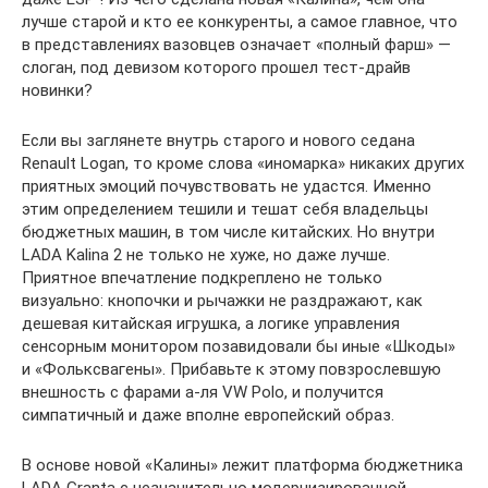
лучше старой и кто ее конкуренты, а самое главное, что
в представлениях вазовцев означает «полный фарш» —
слоган, под девизом которого прошел тест-драйв
новинки?
Если вы заглянете внутрь старого и нового седана
Renault Logan, то кроме слова «иномарка» никаких других
приятных эмоций почувствовать не удастся. Именно
этим определением тешили и тешат себя владельцы
бюджетных машин, в том числе китайских. Но внутри
LADA Kalina 2 не только не хуже, но даже лучше.
Приятное впечатление подкреплено не только
визуально: кнопочки и рычажки не раздражают, как
дешевая китайская игрушка, а логике управления
сенсорным монитором позавидовали бы иные «Шкоды»
и «Фольксвагены». Прибавьте к этому повзрослевшую
внешность с фарами а-ля VW Polo, и получится
симпатичный и даже вполне европейский образ.
В основе новой «Калины» лежит платформа бюджетника
LADA Granta с незначительно модернизированной