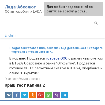
Перейти
Лада-Абсолют
Для любых предложений по
к
Об автомобилях LADA: эксплуатация и сервис
сайту: aa-absolut@cp9.ru
контенту
Поиск:
English
Продается готовое ООО, основной вид деятельности которого
- торговля оптовая цветами..
В корзину. Продается
готовое ООО
с расчетным счетом
в ВТБ24, Сбербанке и банке "Открытие". Продается
готовое ООО с расчетным счетом в ВТБ24, Сбербанке и
банке "Открытие".
Главная
»
Ремонт и тюнинг
Краш тест Калина 2