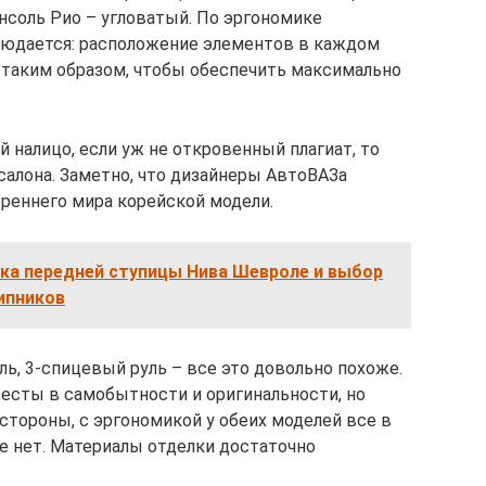
нсоль Рио – угловатый. По эргономике
людается: расположение элементов в каждом
 таким образом, чтобы обеспечить максимально
й налицо, если уж не откровенный плагиат, то
алона. Заметно, что дизайнеры АвтоВАЗа
треннего мира корейской модели.
ка передней ступицы Нива Шевроле и выбор
ипников
ль, 3-спицевый руль – все это довольно похоже.
Весты в самобытности и оригинальности, но
 стороны, с эргономикой у обеих моделей все в
е нет. Материалы отделки достаточно