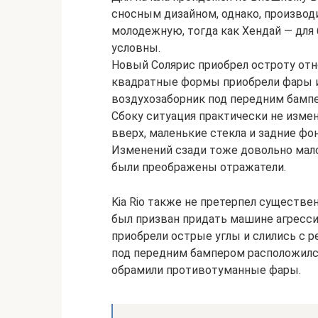
сносным дизайном, однако, производ
молодежную, тогда как Хендай — для 
условны.
Новый Солярис приобрел остроту отн
квадратные формы приобрели фары и
воздухозаборник под передним бамп
Сбоку ситуация практически не изме
вверх, маленькие стекла и задние фо
Изменений сзади тоже довольно мало
были преображены отражатели.
Kia Rio также не претерпел существе
был призван придать машине агресси
приобрели острые углы и слились с р
под передним бампером расположился
обрамили противотуманные фары.