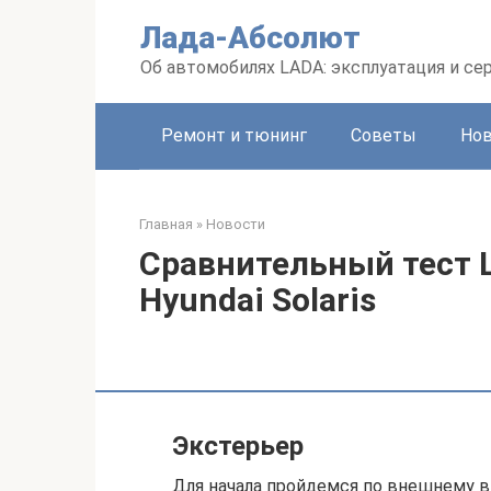
Перейти
Лада-Абсолют
к
контенту
Об автомобилях LADA: эксплуатация и се
Ремонт и тюнинг
Советы
Но
Главная
»
Новости
Сравнительный тест La
Hyundai Solaris
Экстерьер
Для начала пройдемся по внешнему в