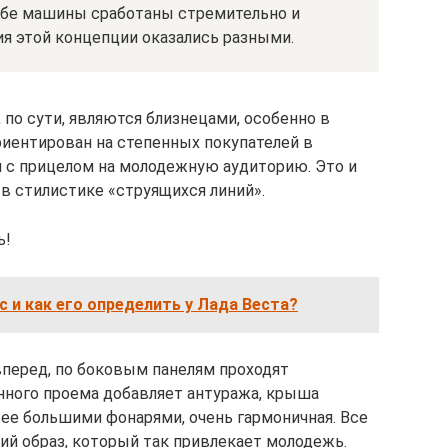
 Обе машины сработаны стремительно и
я этой концепции оказались разными.
is, по сути, являются близнецами, особенно в
риентирован на степенных покупателей в
ся с прицелом на молодежную аудиторию. Это и
в стилистике «струящихся линий».
ь!
с и как его определить у Лада Веста?
перед, по боковым панелям проходят
ного проема добавляет антуража, крыша
с ее большими фонарями, очень гармоничная. Все
ий образ, который так привлекает молодежь.