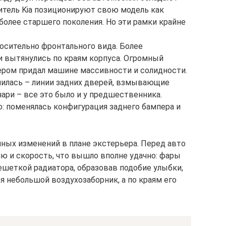
итель Kia позиционируют свою модель как
более старшего поколения. Но эти рамки крайне
осительно фронтального вида. Более
 вытянулись по краям корпуса. Огромный
ером придал машине массивности и солидности.
нилась – линии задних дверей, взмывающие
нари – все это было и у предшественника.
: поменялась конфигурация заднего бампера и
нных изменений в плане экстерьера. Перед авто
ю и скорость, что вышло вполне удачно: фары
ешеткой радиатора, образовав подобие улыбки,
 небольшой воздухозаборник, а по краям его