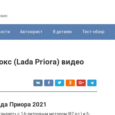
рвис
вости
Автоюрист
В деталях
Тест-обзор
кс (Lada Priora) видео
да Приора 2021
андарт» с 1,6-литровым мотором (87 л.с.) и 5-