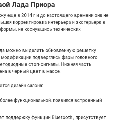
вой Лада Приора
жу еще в 2014 г и до настоящего времени она не
льшая корректировка интерьера и экстерьера в
 формы, не коснувшись технических
ида можно выделить обновленную решетку
е модификации подверглись фары головного
ветодиодные стоп-сигналы. Нижняя часть
ена в черный цвет в массе.
тся дизайн салона:
 более функциональной, появился встроенный
т поддержку функции Bluetooth , присутствует