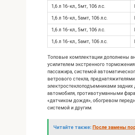
1,6 л 16-кл., 5мт, 106 л.с.
1,6 л 16-кл., 5амт, 106 л.с.
1,6 л 16-кл., 5мт, 106 л.с.
1,6 л 16-кл., 5амт, 106 л.с.
Топовые комплектации дополнены ан
усилителем экстренного торможения
пассажира, системой автоматическог
ветрового стекла, преднатяжителями
электростеклоподъемниками задних 
автомобиля, противотуманными фара
«датчиком дождя», обогревом передн
системой и другим.
Читайте также:
После замены по