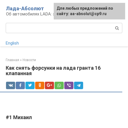
Перейти
Лада-Абсолют
Для любых предложений по
к
Об автомобилях LADA: эксплуатация и сервис
сайту: aa-absolut@cp9.ru
контенту
Поиск:
English
Главная
»
Новости
Как снять форсунки на лада гранта 16
клапанная
#1 Mихаил