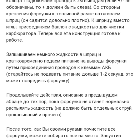
кольца. Подключаем провода к 2м выводам (если +/- не
обозначены, то + должен быть слева). Со стороны
крепления форсунки к топливной рампе натягиваем
шприц (он садится довольно плотно). К шприцу, вместо
иглы, присоединяем баллон с жидкостью для чистки
карбюратора. Теперь вся эта конструкция готова к
работе.
Запшикиваем немного жидкости в шприц и
кратковременно подаем питание на выводы форсунки
путем присоединения проводов к клеммам АКБ
(старайтесь не подавать питание дольше 1-2 секунд, это
может повредить форсунку).
Проделывайте действия, описание в предыдущем
абзаце до тех пор, пока форсунка не станет нормально
распылять жидкость (не должно быть отдельных струй,
прокапываний и прочего).
После того, как Вы своими руками почистите все
форсунки, можете собирать все на место. Запустив