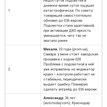
Недостаток подсветки в
дневное время суток ощущал
1.
катастрофически. По совету
товарищей самостоятельно
обновил до 036 версии.
Подсветка стала адаптивной,
при активации ДХО яркость
уменьшается, чего так не
хватало ранее.
Михали
, 33 года (prom.ua),
Самара: у меня стоит заводская
прошивка с кодом 028.
Проблема с подсветкой в ней
2.
уже исправлена, но индикатор
круиз – контроля работает не
стабильно, периодически
выдает ошибку. Планирую
сделать апгрейд до 036 версии.
Александр
, 36 лет
(autotoday.com), Краснодар: