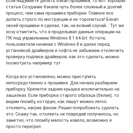
Если надумаете делать бэкап прошивки, то вот хорошая
статья Создание бэкапа чуть более сложный и долгий
процесс, чем сама прошивка приборки. Главное все
делать строго по инструкции и не торопиться! Бэкап
своей прошивки я сделал, так, на всякий случай… Тут же
хочу отметить, что я проделывал данные операции на
ПК под управлением Windows 8.1 64-bit. Кстати,
пользователи начиная с Windows 8 и далее перед
установкой драйверов и софта не забываем отключить
проверку подписи драйверов, как это сделать, можно
посмотреть например тут
Когда все установлено, можно приступить
непосредственно к прошивке. Для начала разбираем
приборку. Крепится задняя крышка исключительно на
защелках. Если приборка старого образца (белая), то
видим пломбу, которую, как пишут можно легко
отклеить, нагрев феном. Решил попробовать сделать
это. Скажу так, отклеить не повредив получилось, но
заметно, что пломбу малость извело, возможно я
просто перегрел: