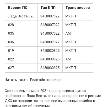
Версия ПО
Тип КПП
Трансмиссия
Лада Веста 026
8450007022
МКПП
028
8450007022
МКПП
035
8450007022
АМТ
036
8450007022
МКПП
019
8450030825
МКПП
022
8450030825
АМТ
027
8450030825
МКПП
Читать также: Реле абс на приоре
Состоянием на март 2021 года прошивка щитка
приборов на Лада Веста, активации подсветки в режиме
ДХО не проводится по причине выявленных ошибок в
программном обеспечении.