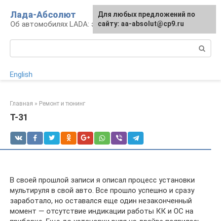
Перейти
Лада-Абсолют
Для любых предложений по
к
Об автомобилях LADA: эксплуатация и сервис
сайту: aa-absolut@cp9.ru
контенту
Поиск:
English
Главная
»
Ремонт и тюнинг
T-31
В своей прошлой записи я описал процесс установки
мультируля в свой авто. Все прошло успешно и сразу
заработало, но оставался еще один незаконченный
момент — отсутствие индикации работы КК и ОС на