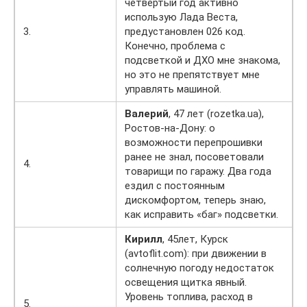
четвертый год активно
использую Лада Веста,
3.
предустановлен 026 код.
Конечно, проблема с
подсветкой и ДХО мне знакома,
но это не препятствует мне
управлять машиной.
Валерий
, 47 лет (rozetka.ua),
Ростов-на-Дону: о
возможности перепрошивки
ранее не знал, посоветовали
4.
товарищи по гаражу. Два года
ездил с постоянным
дискомфортом, теперь знаю,
как исправить «баг» подсветки.
Кирилл
, 45лет, Курск
(avtoflit.com): при движении в
солнечную погоду недостаток
освещения щитка явный.
Уровень топлива, расход в
5.