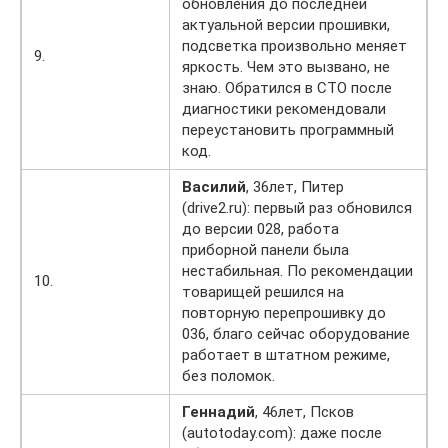
обновления до последней
актуальной версии прошивки,
подсветка произвольно меняет
9.
яркость. Чем это вызвано, не
знаю. Обратился в СТО после
диагностики рекомендовали
переустановить программный
код.
Василий
, 36лет, Питер
(drive2.ru): первый раз обновился
до версии 028, работа
приборной панели была
нестабильная. По рекомендации
10.
товарищей решился на
повторную перепрошивку до
036, благо сейчас оборудование
работает в штатном режиме,
без поломок.
Геннадий
, 46лет, Псков
(autotoday.com): даже после